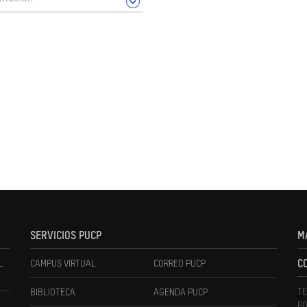
SERVICIOS PUCP
M
L
CAMPUS VIRTUAL
CORREO PUCP
C
TE
BIBLIOTECA
AGENDA PUCP
PO