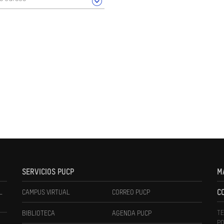
SERVICIOS PUCP
M
L
CAMPUS VIRTUAL
CORREO PUCP
C
TE
BIBLIOTECA
AGENDA PUCP
PO