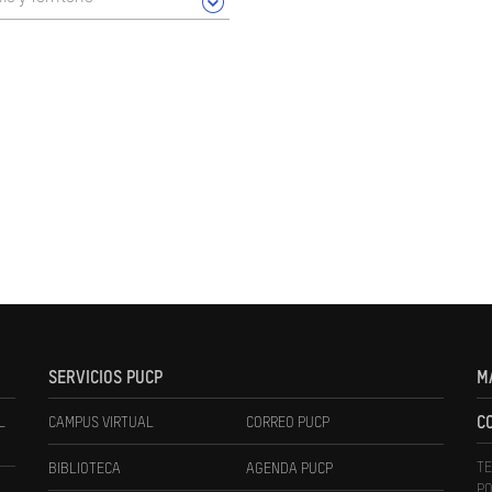
SERVICIOS PUCP
M
L
CAMPUS VIRTUAL
CORREO PUCP
C
TE
BIBLIOTECA
AGENDA PUCP
PO