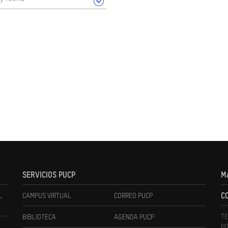
SERVICIOS PUCP
M
L
CAMPUS VIRTUAL
CORREO PUCP
C
TE
BIBLIOTECA
AGENDA PUCP
PO