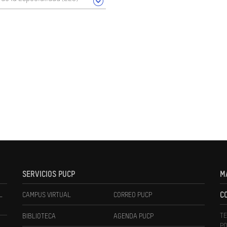
SERVICIOS PUCP
M
L
CAMPUS VIRTUAL
CORREO PUCP
C
TE
BIBLIOTECA
AGENDA PUCP
PO