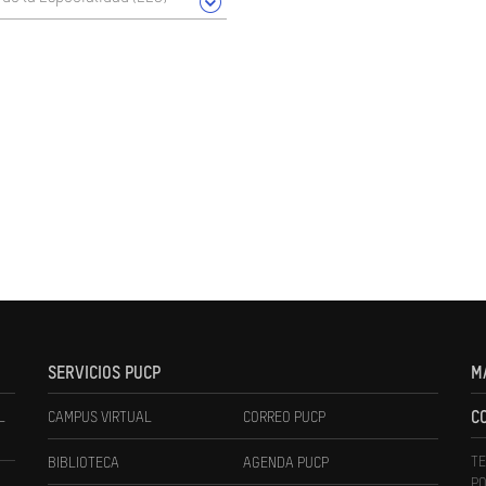
SERVICIOS PUCP
M
L
CAMPUS VIRTUAL
CORREO PUCP
C
TE
BIBLIOTECA
AGENDA PUCP
PO