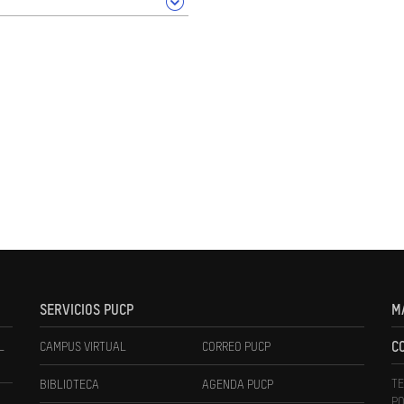
SERVICIOS PUCP
M
L
CAMPUS VIRTUAL
CORREO PUCP
C
TE
BIBLIOTECA
AGENDA PUCP
PO