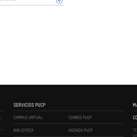
SERVICIOS PUCP
M
L
CAMPUS VIRTUAL
CORREO PUCP
C
TE
BIBLIOTECA
AGENDA PUCP
PO