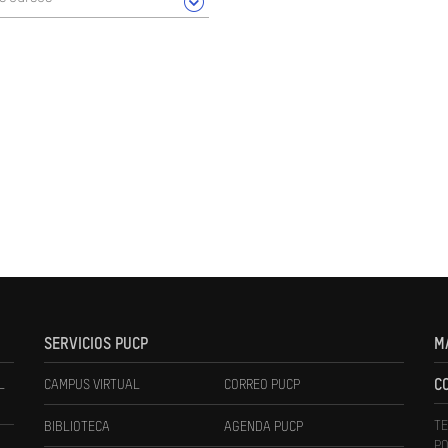
SERVICIOS PUCP
M
L
CAMPUS VIRTUAL
CORREO PUCP
C
TE
BIBLIOTECA
AGENDA PUCP
PO