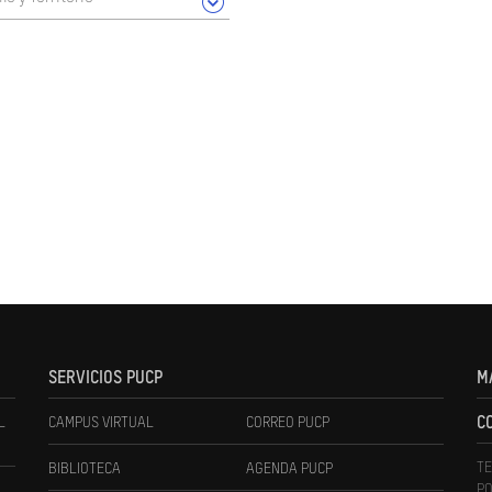
SERVICIOS PUCP
M
L
CAMPUS VIRTUAL
CORREO PUCP
C
TE
BIBLIOTECA
AGENDA PUCP
PO