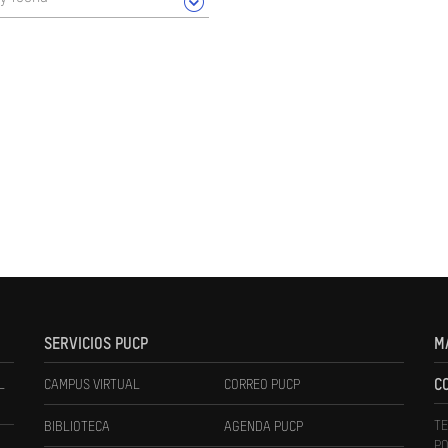
SERVICIOS PUCP
M
L
CAMPUS VIRTUAL
CORREO PUCP
C
TE
BIBLIOTECA
AGENDA PUCP
PO