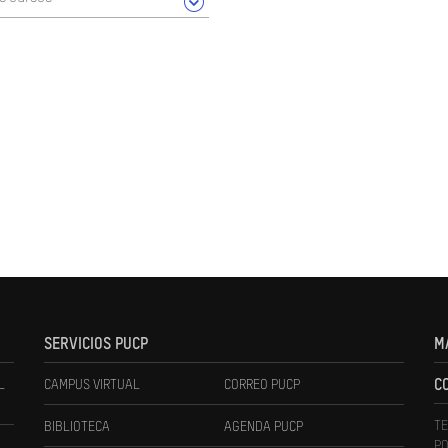
SERVICIOS PUCP
M
L
CAMPUS VIRTUAL
CORREO PUCP
C
TE
BIBLIOTECA
AGENDA PUCP
PO