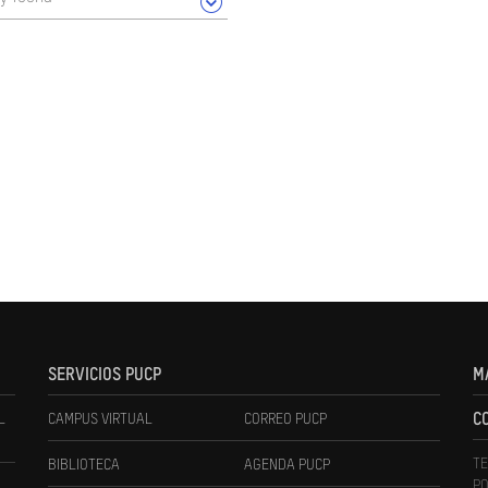
SERVICIOS PUCP
M
L
CAMPUS VIRTUAL
CORREO PUCP
C
TE
BIBLIOTECA
AGENDA PUCP
PO