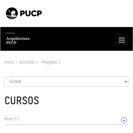
Inicio
Estudios
Pregrado
CURSOS
Nivel 11