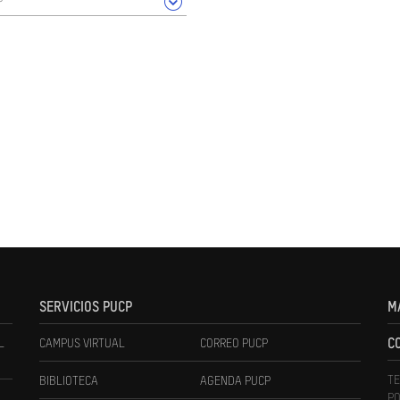
SERVICIOS PUCP
M
L
CAMPUS VIRTUAL
CORREO PUCP
C
TE
BIBLIOTECA
AGENDA PUCP
PO