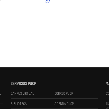
SERVICIOS PUCP
M
L
CAMPUS VIRTUAL
CORREO PUCP
C
TE
BIBLIOTECA
AGENDA PUCP
PO