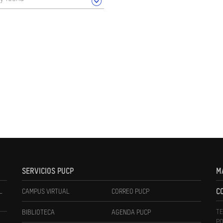
SERVICIOS PUCP
M
L
CAMPUS VIRTUAL
CORREO PUCP
C
TE
BIBLIOTECA
AGENDA PUCP
PO