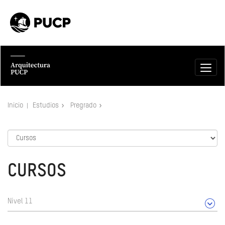
Inicio
Estudios
Pregrado
CURSOS
Nivel 11