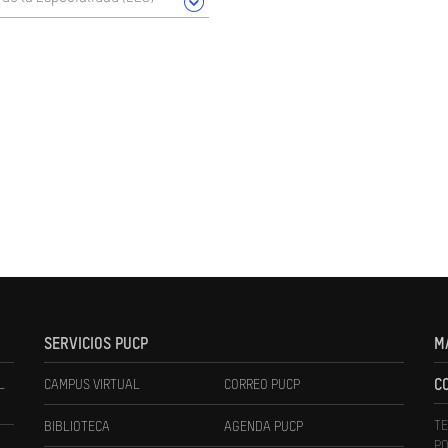
SERVICIOS PUCP
M
L
CAMPUS VIRTUAL
CORREO PUCP
C
TE
BIBLIOTECA
AGENDA PUCP
PO