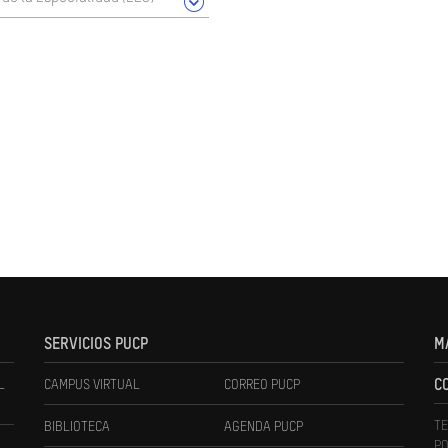
SERVICIOS PUCP
M
L
CAMPUS VIRTUAL
CORREO PUCP
C
TE
BIBLIOTECA
AGENDA PUCP
PO