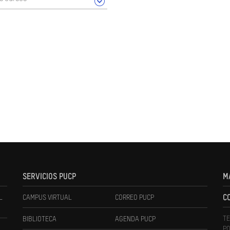
SERVICIOS PUCP
M
L
CAMPUS VIRTUAL
CORREO PUCP
C
TE
BIBLIOTECA
AGENDA PUCP
PO