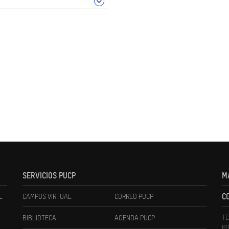
SERVICIOS PUCP
M
L
CAMPUS VIRTUAL
CORREO PUCP
C
TE
BIBLIOTECA
AGENDA PUCP
PO