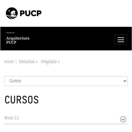
Inicio
Estudios
Pregrado
CURSOS
Nivel 11