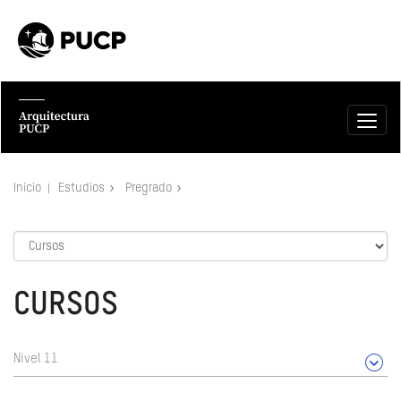
Inicio
Estudios
Pregrado
CURSOS
Nivel 11