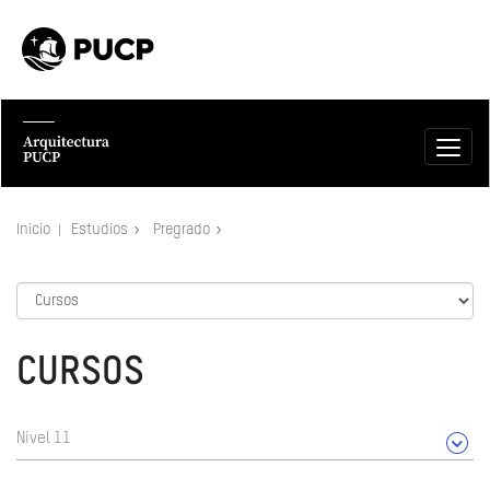
Inicio
Estudios
Pregrado
CURSOS
Nivel 11