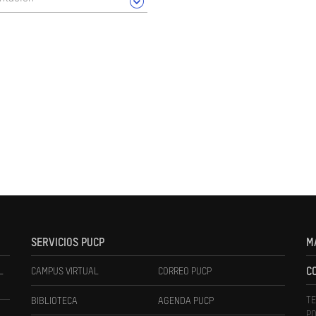
SERVICIOS PUCP
M
L
CAMPUS VIRTUAL
CORREO PUCP
C
TE
BIBLIOTECA
AGENDA PUCP
PO