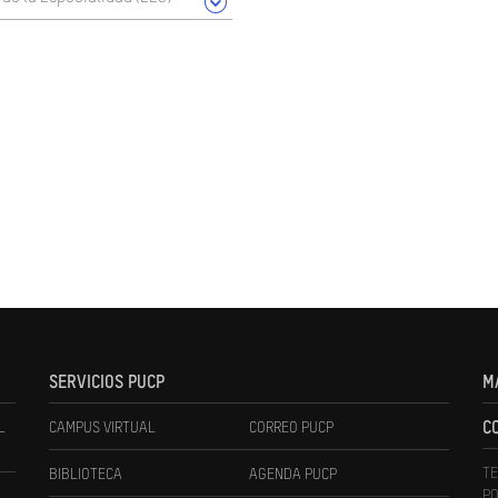
SERVICIOS PUCP
M
L
CAMPUS VIRTUAL
CORREO PUCP
C
TE
BIBLIOTECA
AGENDA PUCP
PO