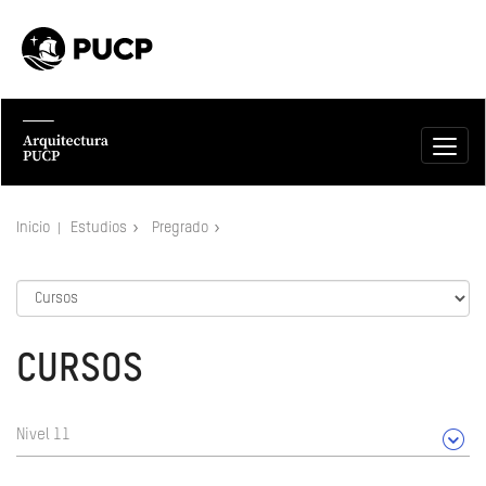
Inicio
Estudios
Pregrado
CURSOS
Nivel 11