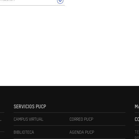
SERVICIOS PUCP
M
L
CAMPUS VIRTUAL
CORREO PUCP
C
TE
BIBLIOTECA
AGENDA PUCP
PO