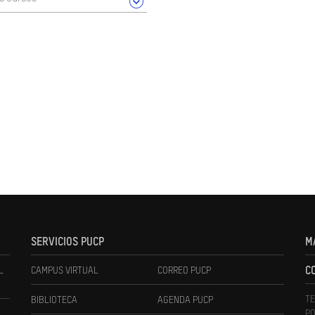
SERVICIOS PUCP
M
L
CAMPUS VIRTUAL
CORREO PUCP
C
TE
BIBLIOTECA
AGENDA PUCP
PO