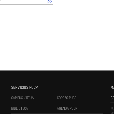
SERVICIOS PUCP
M
L
CAMPUS VIRTUAL
CORREO PUCP
C
TE
BIBLIOTECA
AGENDA PUCP
PO