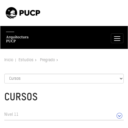
Inicio
Estudios
Pregrado
CURSOS
Nivel 11