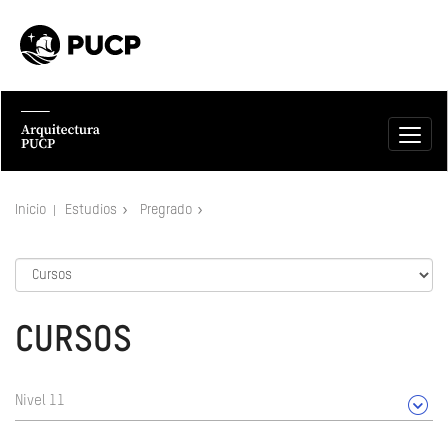
Inicio
Estudios
Pregrado
CURSOS
Nivel 11