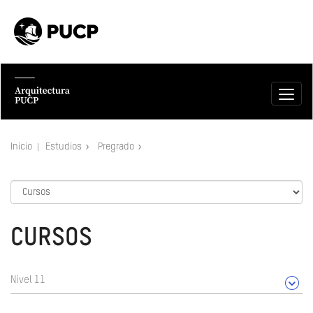
Inicio
Estudios
Pregrado
CURSOS
Nivel 11