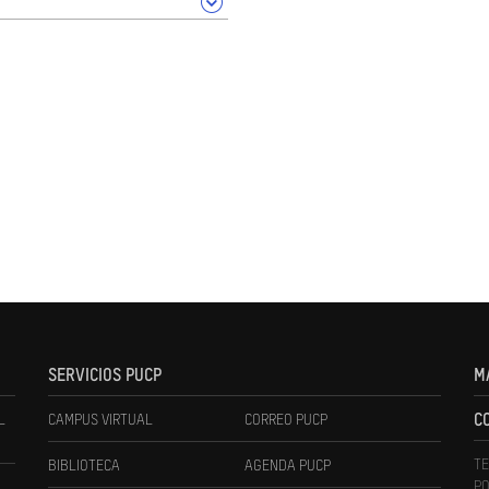
SERVICIOS PUCP
M
L
CAMPUS VIRTUAL
CORREO PUCP
C
TE
BIBLIOTECA
AGENDA PUCP
PO