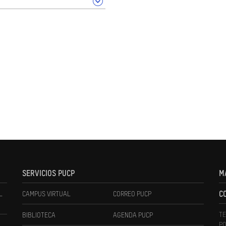
SERVICIOS PUCP
M
L
CAMPUS VIRTUAL
CORREO PUCP
C
TE
BIBLIOTECA
AGENDA PUCP
PO