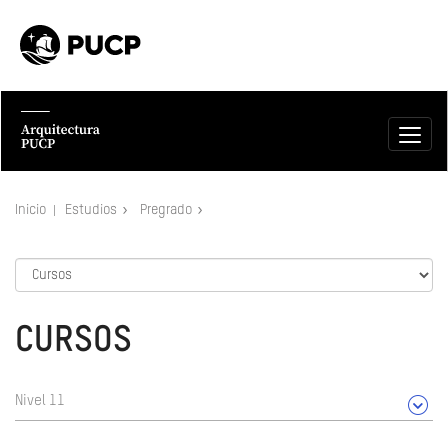
Inicio
Estudios
Pregrado
CURSOS
Nivel 11