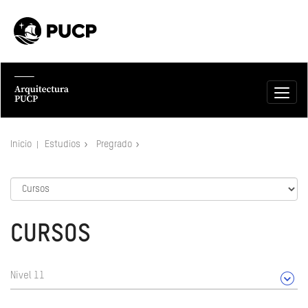
Inicio
Estudios
Pregrado
CURSOS
Nivel 11