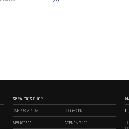
SERVICIOS PUCP
M
L
CAMPUS VIRTUAL
CORREO PUCP
C
TE
BIBLIOTECA
AGENDA PUCP
PO