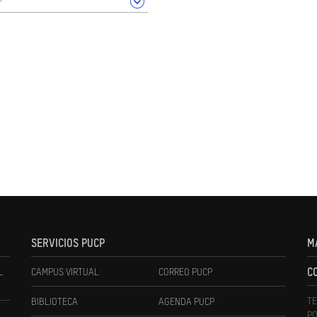
SERVICIOS PUCP
M
L
CAMPUS VIRTUAL
CORREO PUCP
C
TE
BIBLIOTECA
AGENDA PUCP
PO