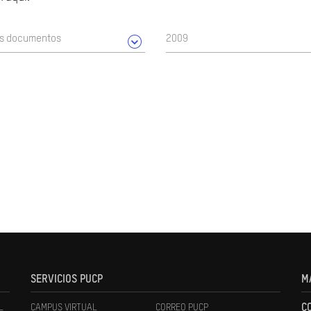
os documentos
2009
SERVICIOS PUCP
M
L
CAMPUS VIRTUAL
CORREO PUCP
C