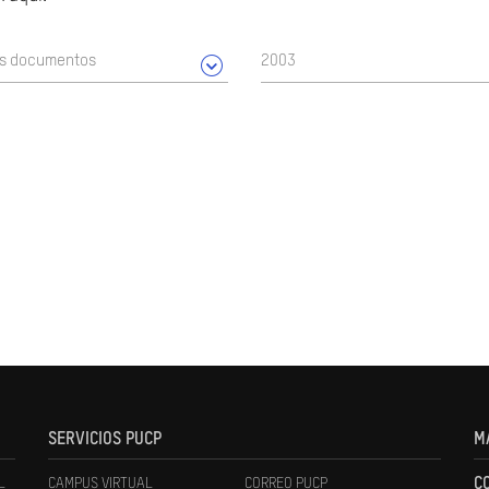
os documentos
2003
SERVICIOS PUCP
M
L
CAMPUS VIRTUAL
CORREO PUCP
C