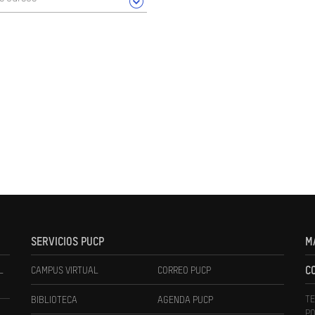
SERVICIOS PUCP
M
L
CAMPUS VIRTUAL
CORREO PUCP
C
TE
BIBLIOTECA
AGENDA PUCP
PO