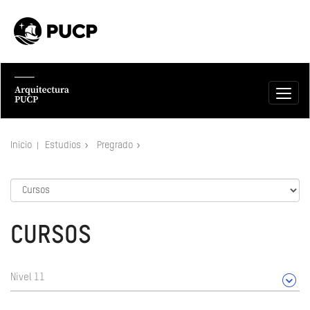
Inicio
Estudios
Pregrado
CURSOS
Nivel 11