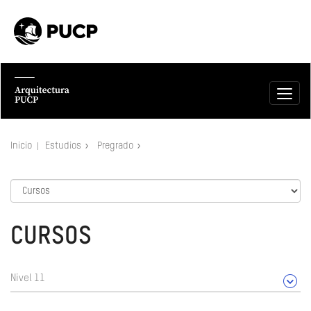
Inicio
Estudios
Pregrado
CURSOS
Nivel 11