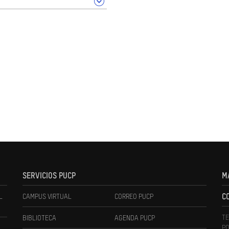
SERVICIOS PUCP
M
L
CAMPUS VIRTUAL
CORREO PUCP
C
TE
BIBLIOTECA
AGENDA PUCP
PO