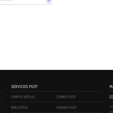
SERVICIOS PUCP
M
L
CAMPUS VIRTUAL
CORREO PUCP
C
TE
BIBLIOTECA
AGENDA PUCP
PO