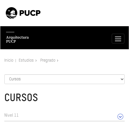
Inicio
Estudios
Pregrado
CURSOS
Nivel 11