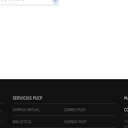
SERVICIOS PUCP
M
L
CAMPUS VIRTUAL
CORREO PUCP
C
TE
BIBLIOTECA
AGENDA PUCP
PO