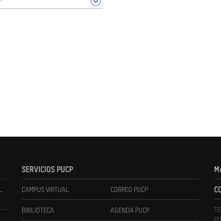
SERVICIOS PUCP
M
L
CAMPUS VIRTUAL
CORREO PUCP
C
TE
BIBLIOTECA
AGENDA PUCP
PO